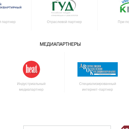
й партнер
Отраслевой партнер
При п
МЕДИАПАРТНЕРЫ
Индустриальный
Специализированный
медиапартнер
интернет-партнер