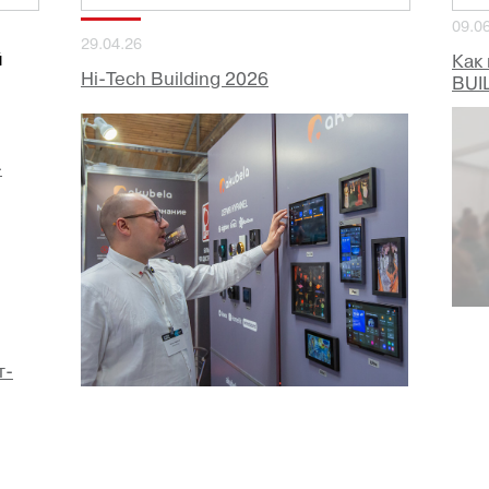
09.0
29.04.26
й
Как
Hi-Tech Building 2026
BUI
-
т-