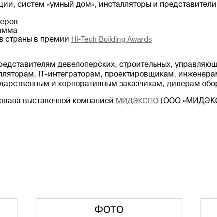
ции, систем «умный дом», инсталляторы и представители
деров
амма
в страны в премии
Hi-Tech Building Awards
редставителям девелоперских, строительных, управляющ
лляторам, IT-интеграторам, проектировщикам, инженера
ударственным и корпоративным заказчикам, дилерам обо
изована выставочной компанией
МИДЭКСПО
(ООО «МИДЭКС
ФОТО