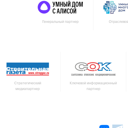
Генеральный партнер
Отраслево
Стратегический
Ключевой информационный
медиапартнер
партнер