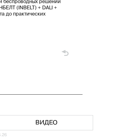
х и беспроводных решений
НБЕЛТ (INBELT) + DALI +
ета до практических
ВИДЕО
6.26