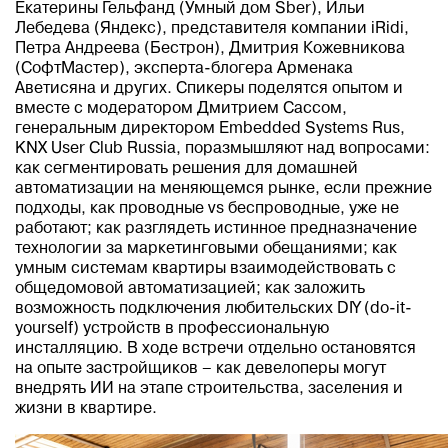
Екатерины Гельфанд (Умный дом Sber), Ильи
Лебедева (Яндекс), представителя компании iRidi,
Петра Андреева (Бестрон), Дмитрия Кожевникова
(СофтМастер), эксперта-блогера Арменака
Аветисяна и других. Спикеры поделятся опытом и
вместе с модератором Дмитрием Сассом,
генеральным директором Embedded Systems Rus,
KNX User Club Russia, поразмышляют над вопросами:
как сегментировать решения для домашней
автоматизации на меняющемся рынке, если прежние
подходы, как проводные vs беспроводные, уже не
работают; как разглядеть истинное предназначение
технологии за маркетинговыми обещаниями; как
умным системам квартиры взаимодействовать с
общедомовой автоматизацией; как заложить
возможность подключения любительских DIY (do-it-
yourself) устройств в профессиональную
инсталляцию. В ходе встречи отдельно остановятся
на опыте застройщиков – как девелоперы могут
внедрять ИИ на этапе строительства, заселения и
жизни в квартире.