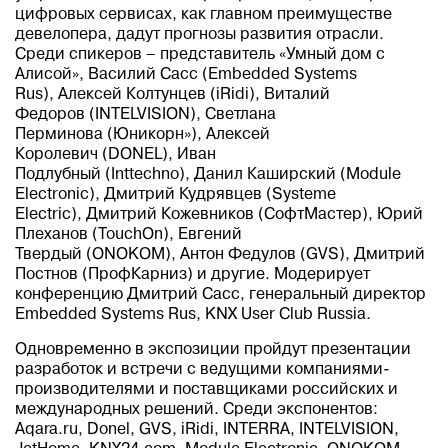
цифровых сервисах, как главном преимуществе
девелопера, дадут прогнозы развития отрасли.
Среди спикеров – представитель «Умный дом с
Алисой», Василий Сасс (Embedded Systems
Rus), Алексей Колтунцев (iRidi), Виталий
Федоров (INTELVISION), Светлана
Перминова (Юникорн»), Алексей
Королевич (DONEL), Иван
Подлубный (Inttechno), Данил Каширский (Module
Electronic), Дмитрий Кудрявцев (Systeme
Electric), Дмитрий Кожевников (СофтМастер), Юрий
Плеханов (TouchOn), Евгений
Твердый (ONOKOM), Антон Федулов (GVS), Дмитрий
Постнов (ПрофКарниз) и другие. Модерирует
конференцию Дмитрий Сасс, генеральный директор
Embedded Systems Rus, KNX User Club Russia.
Одновременно в экспозиции пройдут презентации
разработок и встречи с ведущими компаниями-
производителями и поставщиками российских и
международных решений. Среди экспонентов:
Aqara.ru, Donel, GVS, iRidi, INTERRA, INTELVISION,