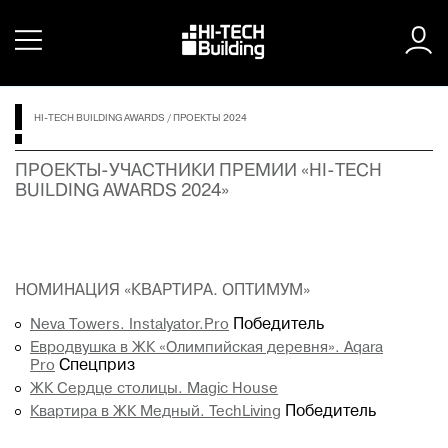
HI-TECH BUILDING AWARDS
/
ПРОЕКТЫ 2024
ПРОЕКТЫ-УЧАСТНИКИ ПРЕМИИ «HI-TECH
BUILDING AWARDS 2024»
НОМИНАЦИЯ «КВАРТИРА. ОПТИМУМ»
Neva Towers. Instalyator.Pro
Победитель
Евродвушка в ЖК «Олимпийская деревня». Aqara
Pro
Спецприз
ЖК Сердце столицы.
Magic House
Квартира в ЖК Медный. TechLiving
Победитель