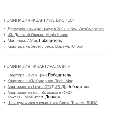
НОМИНАЦИЯ «КВАРТИРА. БИЗНЕС»
Двухуровневый пентхаус в ЖК «Небо». ЭкоСмартекс
ЖК Донской Олимп. Magic House
Монодом. АйТек
Победитель
Квартира на берегу реки. Вира-АртСтрой
НОМИНАЦИЯ «КВАРТИРА. ЭЛИТ»
Квартира Eleven. ip4u
Победитель
Квартира в ЖК Коперник. TechLiving
Апартаменты Level. СТУДИЯ-ДК
Победитель
Апартаменты над облаками в «ОКО
Towers». MiMiSmart
Диплом
Шоу-рум жилого комплекса Capita Towers. ЛИИС