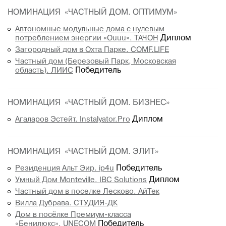
НОМИНАЦИЯ «ЧАСТНЫЙ ДОМ. ОПТИМУМ»
Автономные модульные дома с нулевым
потреблением энергии «Ouuu». ТАЧОН
Диплом
Загородный дом в Охта Парке. COMF.LIFE
Частный дом (Березовый Парк, Московская
область). ЛИИС
Победитель
НОМИНАЦИЯ «ЧАСТНЫЙ ДОМ. БИЗНЕС»
Агаларов Эстейт. Instalyator.Pro
Диплом
НОМИНАЦИЯ «ЧАСТНЫЙ ДОМ. ЭЛИТ»
Резиденция Альт Эир. ip4u
Победитель
Умный Дом Monteville. IBC Solutions
Диплом
Частный дом в поселке Лесково. АйТек
Вилла Дубрава. СТУДИЯ-ДК
Дом в посёлке Премиум-класса
«Бенилюкс». UNECOM
Победитель